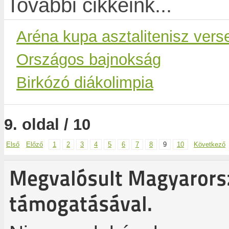
További cikkeink...
Aréna kupa asztalitenisz vers
Országos bajnokság
Birkózó diákolimpia
9. oldal / 10
Első
Előző
1
2
3
4
5
6
7
8
9
10
Következő
Megvalósult Magyaror
támogatásával.