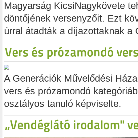
Magyarság KicsiNagykövete te
döntőjének versenyzőit. Ezt kö
úrral átadták a díjazottaknak a G
Vers és prózamondó ver
A Generációk Művelődési Háza á
vers és prózamondó kategóriáb
osztályos tanuló képviselte.
„Vendéglátó irodalom" v