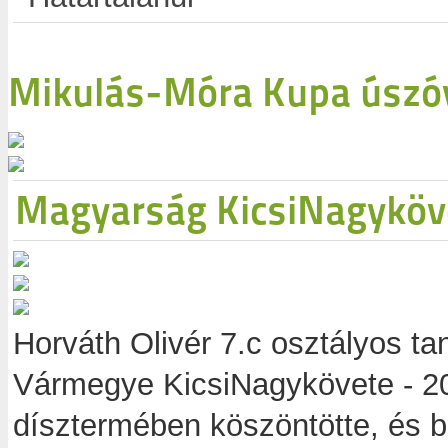
Mikulás-Móra Kupa úszó
Magyarság KicsiNagyköve
Horváth Olivér 7.c osztályos t
Vármegye KicsiNagykövete - 2
dísztermében köszöntötte, és 