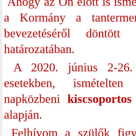
Ahogy az Ön előtt is ismer
a Kormány a tantermen
bevezetéséről döntött
határozatában.
A 2020. június 2-26. 
esetekben, ismételte
napközbeni
kiscsoportos 
alapján.
Felhívom a szülők figy