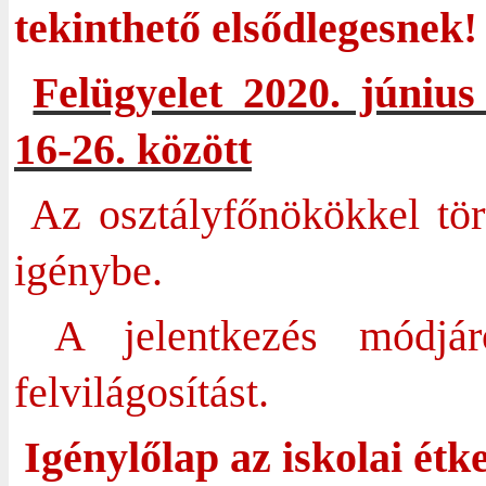
tekinthető elsődlegesnek!
Felügyelet 2020. június
16-26. között
Az osztályfőnökökkel tö
igénybe.
A jelentkezés módjá
felvilágosítást.
Igénylőlap az iskolai étk