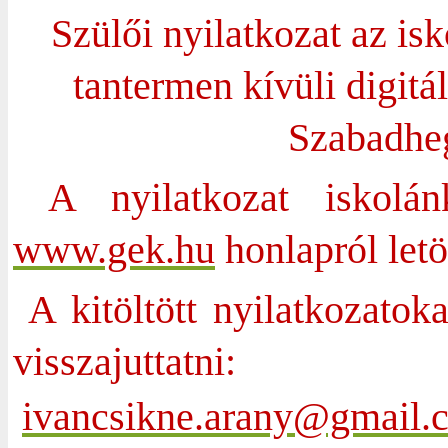
Szülői nyilatkozat az isk
tantermen kívüli digit
Szabadhe
A nyilatkozat iskolá
www.gek.hu
honlapról letö
A kitöltött nyilatkozatok
visszajuttatni:
ivancsikne.arany@gmail.