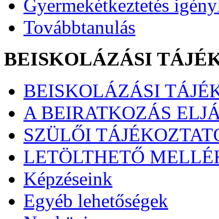
Gyermekétkeztetés igény
Továbbtanulás
BEISKOLÁZÁSI TÁJÉ
BEISKOLÁZÁSI TÁJÉK
A BEIRATKOZÁS ELJ
SZÜLŐI TÁJÉKOZTATÓ
LETÖLTHETŐ MELLÉ
Képzéseink
Egyéb lehetőségek