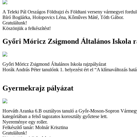
A Teleki Pál Országos Földrajzi és Földtani verseny vármegyei fordu
Bíró Boglárka, Holopovics Léna, Kőműves Máté, Tóth Gábor.
Gratulálunk!
Köszönjük a felkészítést!
Győri Móricz Zsigmond Általános Iskola r
Győri Móricz Zsigmond Általános Iskola rajzpályázat
Horák András Péter tanulónk 1. helyezést ért el “A klímaváltozás hat
Gyermekrajz pályázat
Horváth Aranka 6.B osztályos tanuló a Győr-Moson-Sopron Vármegyei
kategóriában a felső tagozatos korosztály győztese lett.
Nyereménye egy roller.
Felkészítő tanár: Molnár Krisztina
Gratulálunk!