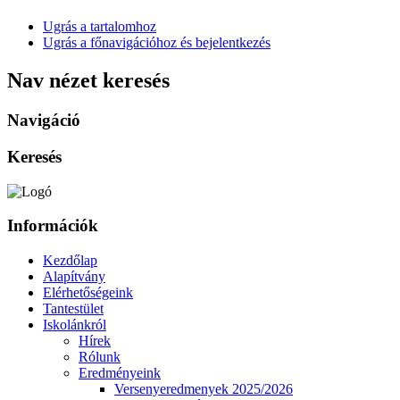
Ugrás a tartalomhoz
Ugrás a főnavigációhoz és bejelentkezés
Nav nézet keresés
Navigáció
Keresés
Információk
Kezdőlap
Alapítvány
Elérhetőségeink
Tantestület
Iskolánkról
Hírek
Rólunk
Eredményeink
Versenyeredmenyek 2025/2026