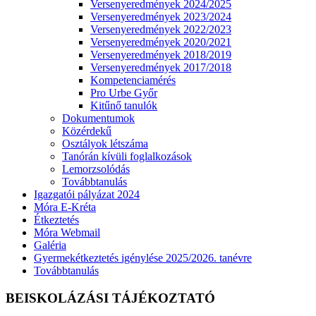
Versenyeredmények 2024/2025
Versenyeredmények 2023/2024
Versenyeredmények 2022/2023
Versenyeredmények 2020/2021
Versenyeredmények 2018/2019
Versenyeredmények 2017/2018
Kompetenciamérés
Pro Urbe Győr
Kitűnő tanulók
Dokumentumok
Közérdekű
Osztályok létszáma
Tanórán kívüli foglalkozások
Lemorzsolódás
Továbbtanulás
Igazgatói pályázat 2024
Móra E-Kréta
Étkeztetés
Móra Webmail
Galéria
Gyermekétkeztetés igénylése 2025/2026. tanévre
Továbbtanulás
BEISKOLÁZÁSI TÁJÉKOZTATÓ