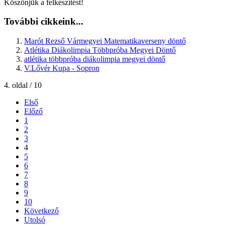
Köszönjük a felkészítést!
További cikkeink...
Marót Rezső Vármegyei Matematikaverseny döntő
Atlétika Diákolimpia Többpróba Megyei Döntő
atlétika többpróba diákolimpia megyei döntő
V.Lővér Kupa - Sopron
4. oldal / 10
Első
Előző
1
2
3
4
5
6
7
8
9
10
Következő
Utolsó