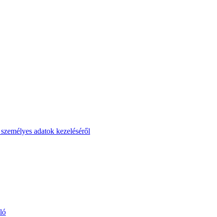
t személyes adatok kezeléséről
ló