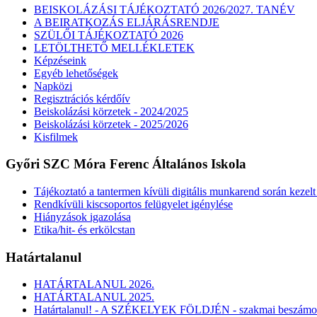
BEISKOLÁZÁSI TÁJÉKOZTATÓ 2026/2027. TANÉV
A BEIRATKOZÁS ELJÁRÁSRENDJE
SZÜLŐI TÁJÉKOZTATÓ 2026
LETÖLTHETŐ MELLÉKLETEK
Képzéseink
Egyéb lehetőségek
Napközi
Regisztrációs kérdőív
Beiskolázási körzetek - 2024/2025
Beiskolázási körzetek - 2025/2026
Kisfilmek
Győri SZC Móra Ferenc Általános Iskola
Tájékoztató a tantermen kívüli digitális munkarend során kezel
Rendkívüli kiscsoportos felügyelet igénylése
Hiányzások igazolása
Etika/hit- és erkölcstan
Határtalanul
HATÁRTALANUL 2026.
HATÁRTALANUL 2025.
Határtalanul! - A SZÉKELYEK FÖLDJÉN - szakmai beszámo