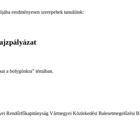
lójába eredményesen szerepeltek tanulóink:
ajzpályázat
ásai a bolygónkra” témában.
 Rendőrfőkapitányság Vármegyei Közlekedési Balesetmegelőzési Bizott