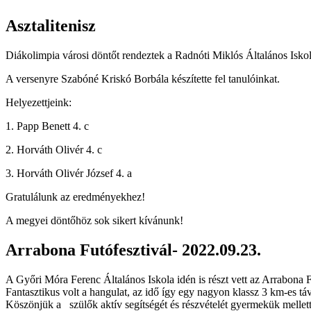
Asztalitenisz
Diákolimpia városi döntőt rendeztek a Radnóti Miklós Általános Isko
A versenyre Szabóné Kriskó Borbála készítette fel tanulóinkat.
Helyezettjeink:
1. Papp Benett 4. c
2. Horváth Olivér 4. c
3. Horváth Olivér József 4. a
Gratulálunk az eredményekhez!
A megyei döntőhöz sok sikert kívánunk!
Arrabona Futófesztivál- 2022.09.23.
A Győri Móra Ferenc Általános Iskola idén is részt vett az Arrabona F
Fantasztikus volt a hangulat, az idő így egy nagyon klassz 3 km-es tá
Köszönjük a szülők aktív segítségét és részvételét gyermekük mellett