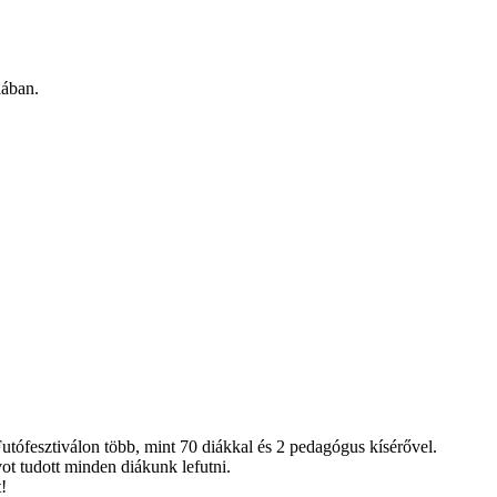
lában.
utófesztiválon több, mint 70 diákkal és 2 pedagógus kísérővel.
vot tudott minden diákunk lefutni.
!