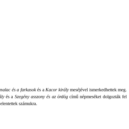
malac és a farkasok
és a
Kacor király
meséjével ismerkedhettek meg.
rály
és a
Szegény asszony és az ördög
című népmeséket dolgozták fel
elentettek számukra.