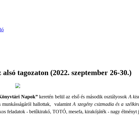
ló
lsó tagozaton (2022. szeptember 26-30.)
Könyvtári Napok”
keretén belül az első és második osztályosok
A kis
 munkásságáról hallottak,
valamint
A szegény csizmadia és a szélki
kos feladatok - betűkirakó, TOTÓ, mesefa, kirakójáték - nagy élményt j