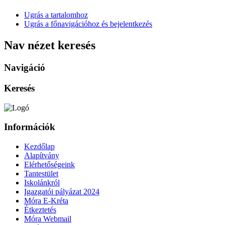
Ugrás a tartalomhoz
Ugrás a főnavigációhoz és bejelentkezés
Nav nézet keresés
Navigáció
Keresés
Információk
Kezdőlap
Alapítvány
Elérhetőségeink
Tantestület
Iskolánkról
Igazgatói pályázat 2024
Móra E-Kréta
Étkeztetés
Móra Webmail