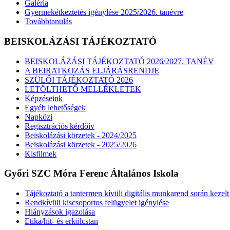
Galéria
Gyermekétkeztetés igénylése 2025/2026. tanévre
Továbbtanulás
BEISKOLÁZÁSI TÁJÉKOZTATÓ
BEISKOLÁZÁSI TÁJÉKOZTATÓ 2026/2027. TANÉV
A BEIRATKOZÁS ELJÁRÁSRENDJE
SZÜLŐI TÁJÉKOZTATÓ 2026
LETÖLTHETŐ MELLÉKLETEK
Képzéseink
Egyéb lehetőségek
Napközi
Regisztrációs kérdőív
Beiskolázási körzetek - 2024/2025
Beiskolázási körzetek - 2025/2026
Kisfilmek
Győri SZC Móra Ferenc Általános Iskola
Tájékoztató a tantermen kívüli digitális munkarend során kezel
Rendkívüli kiscsoportos felügyelet igénylése
Hiányzások igazolása
Etika/hit- és erkölcstan