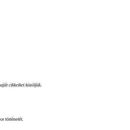
aját cikkeiket közöljük.
r történetét.