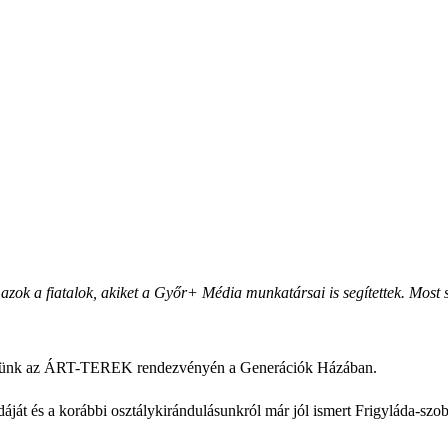
 azok a fiatalok, akiket a Győr+ Média munkatársai is segítettek. Most s
vettünk az ÁRT-TEREK rendezvényén a Generációk Házában.
ját és a korábbi osztálykirándulásunkról már jól ismert Frigyláda-szobo