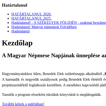
Határtalanul
HATÁRTALANUL 2026.
HATÁRTALANUL 2025.
Határtalanul! - A SZÉKELYEK FÖLDJÉN - szakmai beszámo
Határtalanul: Magyar mágnások Felvidéken
Határtalanul
Kezdőlap
A Magyar Népmese Napjának ünneplése az a
Hagyományainkhoz hűen, Benedek Elek születésnapja alkalmából „
A harmadik és negyedik osztályosok pedig Benedek Elek életéről és
projektszemléletű foglalkozás keretében. A mesékhez kapcsolódó játé
Tanulók a program részeként iskolánk könyvtárát is meglátogatták.
További képek a galériában!