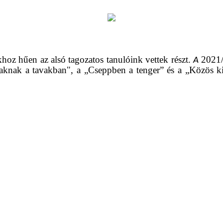
z hűen az alsó tagozatos tanulóink vettek részt.
2021/
A
aknak a tavakban", a „Cseppben a tenger” és a „Közös ki