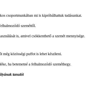
ékos csoportmunkában mi is kipróbálhattuk tudásunkat.
 felhalmozódó szeméttől.
sználását is, amivel csökkenthető a szemét mennyisége.
 még közösségi puffot is lehet készíteni.
léke, ha betemetné a felhalmozódó szeméthegy.
ályának tanulói