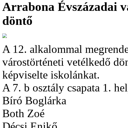
Arrabona Évszázadai vá
döntő
A 12. alkalommal megrende
várostörténeti vetélkedő dö
képviselte iskolánkat.
A 7. b osztály csapata 1. hel
Bíró Boglárka
Both Zoé
Décsi Enikő