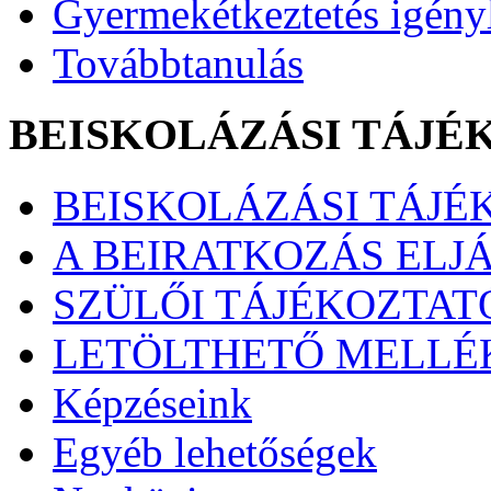
Gyermekétkeztetés igény
Továbbtanulás
BEISKOLÁZÁSI TÁJÉ
BEISKOLÁZÁSI TÁJÉK
A BEIRATKOZÁS ELJ
SZÜLŐI TÁJÉKOZTATÓ
LETÖLTHETŐ MELLÉ
Képzéseink
Egyéb lehetőségek